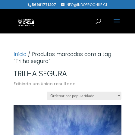
56981771207
INFO@INDOPROCHILE.CL
Início
/ Produtos marcados com a tag
“Trilha segura”
TRILHA SEGURA
Exibindo um único resultado