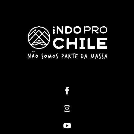


