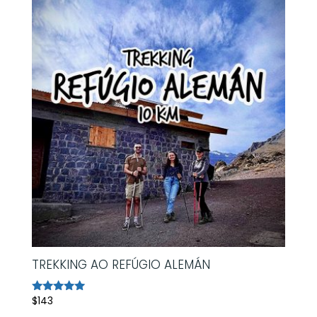
TREKKING AO REFÚGIO ALEMÁN
$
143
Avaliação
5.00