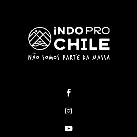


