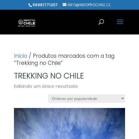
56981771207
INFO@INDOPROCHILE.CL
Início
/ Produtos marcados com a tag
“Trekking no Chile”
TREKKING NO CHILE
Exibindo um único resultado