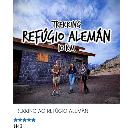
TREKKING AO REFÚGIO ALEMÁN
$
143
Avaliação
5.00