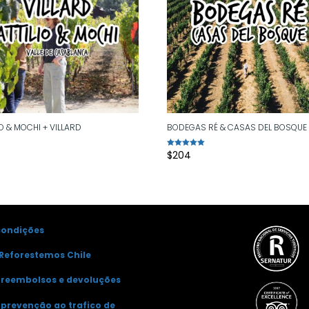
IO & MOCHI + VILLARD
BODEGAS RÉ & CASAS DEL BOSQUE
$
204
Avaliação
5.00
de 5
condições
Reforestemos Chile
e reembolsos e devoluções
e prevenção ao trafico de