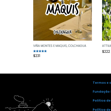
VIÑA MONTES E MAQUIS, COLCHAGUA
ATTIL
$
222
$
231
Avaliação
5.00
de 5
Termos e 
Fundação 
Politica d
Política d