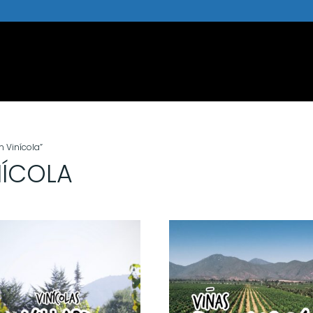
 Vinícola”
NÍCOLA
cado
idade