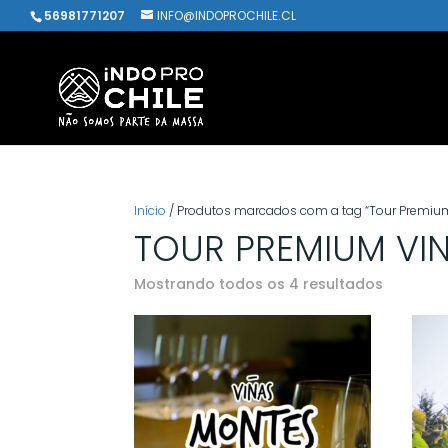
56981771207
INFO@INDOPROCHILE.CL
Início
/ Produtos marcados com a tag “Tour Premium
TOUR PREMIUM VI
Classifi
Mostrando todos os 4 resultados
por
popular