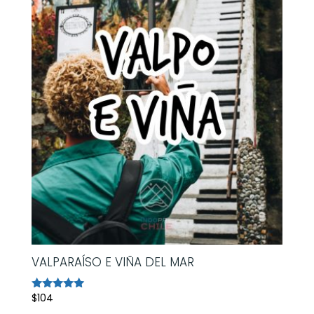
VALPARAÍSO E VIÑA DEL MAR
$
104
Avaliação
5.00