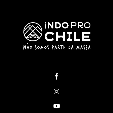


