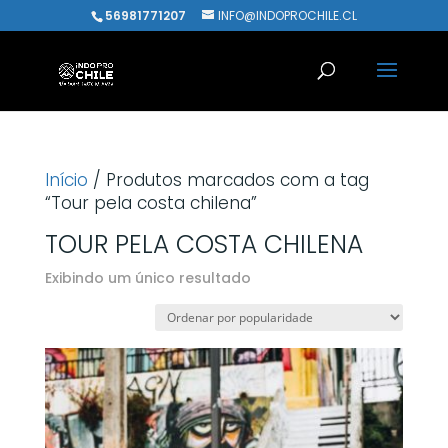
56981771207
INFO@INDOPROCHILE.CL
Início
/ Produtos marcados com a tag
“Tour pela costa chilena”
TOUR PELA COSTA CHILENA
Exibindo um único resultado