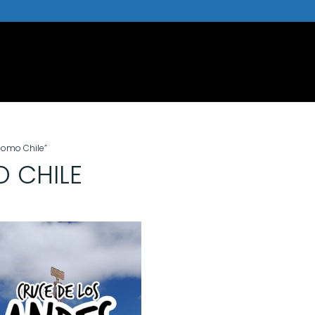
lomo Chile”
 CHILE
cado
idade