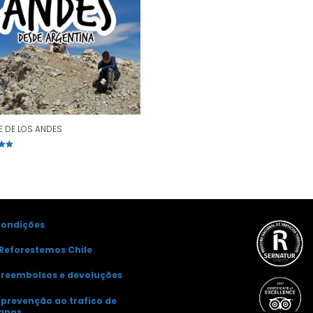
 DE LOS ANDES
0
o
condições
Reforestemos Chile
e reembolsos e devoluções
e prevenção ao trafico de
anos