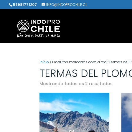
56981771207
INFO@INDOPROCHILE.CL
Início
/ Produtos marcados com a tag “Termas del P
TERMAS DEL PLOMO
Classifi
Mostrando todos os 2 resultados
por
popular