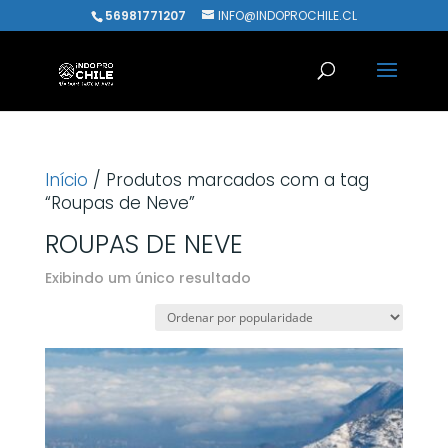
56981771207
INFO@INDOPROCHILE.CL
Início
/ Produtos marcados com a tag
“Roupas de Neve”
ROUPAS DE NEVE
Exibindo um único resultado