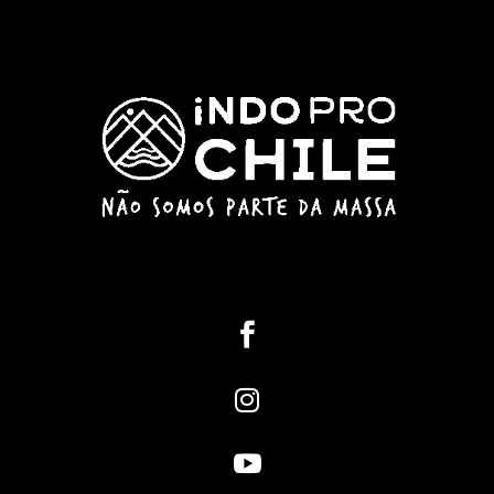


