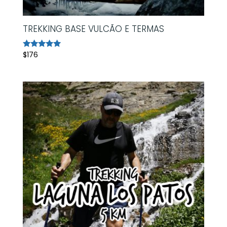
TREKKING BASE VULCÃO E TERMAS
$
176
Avaliação
5.00
de 5