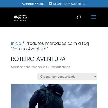
56981771207
INFO@INDOPROCHILE.CL
Início
/ Produtos marcados com a tag
“Roteiro Aventura”
ROTEIRO AVENTURA
Classificado
Mostrando todos os 3 resultados
por
popularidade