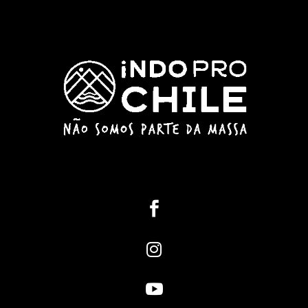


