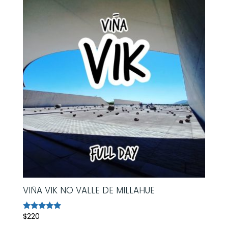
VIÑA VIK NO VALLE DE MILLAHUE
$
220
Avaliação
5.00