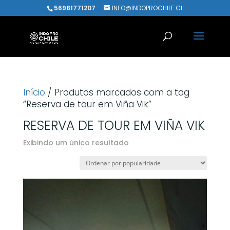
56981771207
INFO@INDOPROCHILE.CL
Início
/ Produtos marcados com a tag
“Reserva de tour em Viña Vik”
RESERVA DE TOUR EM VIÑA VIK
Exibindo um único resultado