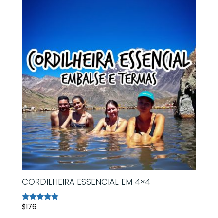
CORDILHEIRA ESSENCIAL EM 4×4
$
176
Avaliação
5.00