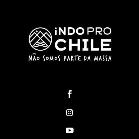


