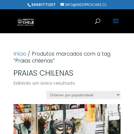
56981771207
INFO@INDOPROCHILE.CL
Início
/ Produtos marcados com a tag
“Praias chilenas”
PRAIAS CHILENAS
Exibindo um único resultado