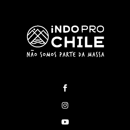


