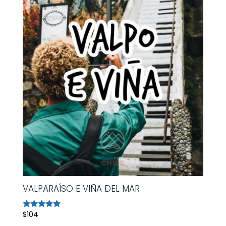
VALPARAÍSO E VIÑA DEL MAR
$
104
Avaliação
5.00