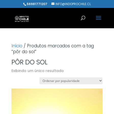
56981771207
INFO@INDOPROCHILE.CL
Início
/ Produtos marcados com a tag
“pôr do sol”
PÔR DO SOL
Exibindo um único resultado