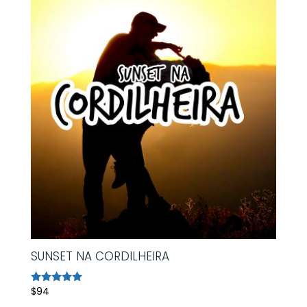
SUNSET NA CORDILHEIRA
$
94
Avaliação
5.00