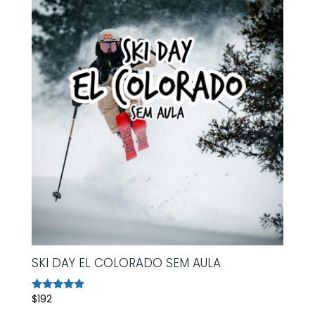
SKI DAY EL COLORADO SEM AULA
$
192
Avaliação
5.00