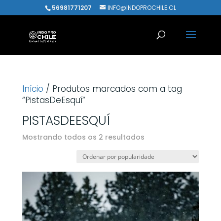
56981771207
INFO@INDOPROCHILE.CL
Início
/ Produtos marcados com a tag
“PistasDeEsquí”
PISTASDEESQUÍ
Classificado
Mostrando todos os 2 resultados
por
popularidade