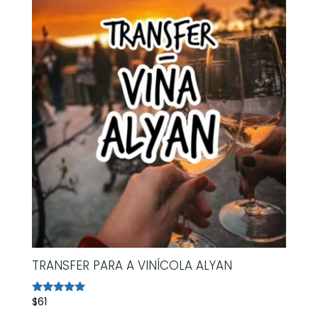
TRANSFER PARA A VINÍCOLA ALYAN
$
61
Avaliação
5.00