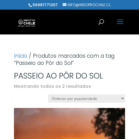
56981771207
INFO@INDOPROCHILE.CL
Início
/ Produtos marcados com a tag
“Passeio ao Pôr do Sol”
PASSEIO AO PÔR DO SOL
Classificado
Mostrando todos os 2 resultados
por
popularidade