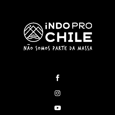


