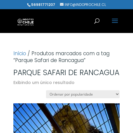
56981771207
INFO@INDOPROCHILE.CL
Início
/ Produtos marcados com a tag
“Parque Safari de Rancagua”
PARQUE SAFARI DE RANCAGUA
Exibindo um único resultado