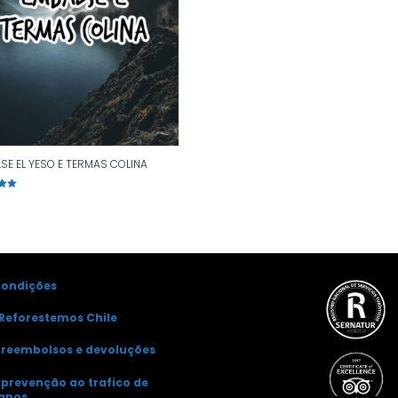
SE EL YESO E TERMAS COLINA
o
condições
Reforestemos Chile
e reembolsos e devoluções
e prevenção ao trafico de
anos