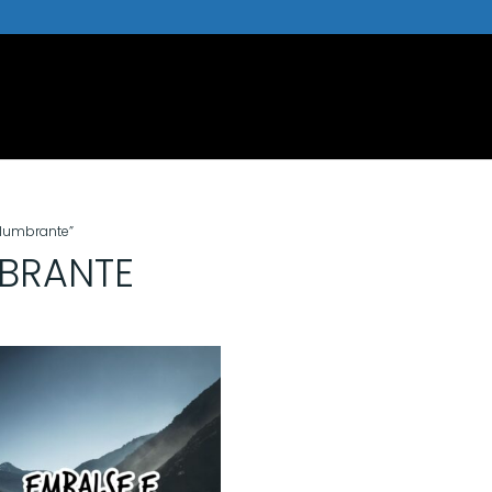
slumbrante”
BRANTE
cado
idade