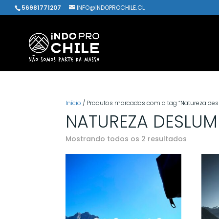
56981771207
INFO@INDOPROCHILE.CL
Início
/ Produtos marcados com a tag “Natureza de
NATUREZA DESLUM
Classifi
Mostrando todos os 2 resultados
por
popular