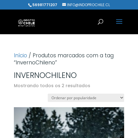
56981771207
INFO@INDOPROCHILE.CL
Início
/ Produtos marcados com a tag
“InvernoChileno”
INVERNOCHILENO
Classificado
Mostrando todos os 2 resultados
por
popularidade