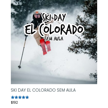
SKI DAY EL COLORADO SEM AULA
$
192
Avaliação
5.00