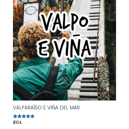
VALPARAÍSO E VIÑA DEL MAR
$
104
Avaliação
5.00