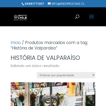
56981771207
INFO@INDOPROCHILE.CL
Início
/ Produtos marcados com a tag
“História de Valparaíso”
HISTÓRIA DE VALPARAÍSO
Exibindo um único resultado