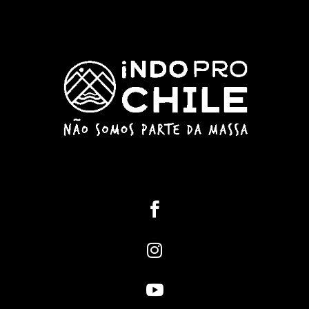


