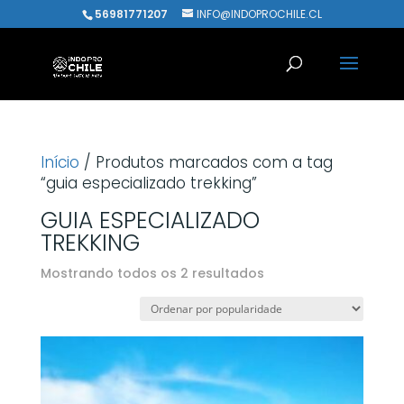
56981771207
INFO@INDOPROCHILE.CL
Início
/ Produtos marcados com a tag
“guia especializado trekking”
GUIA ESPECIALIZADO
TREKKING
Classificado
Mostrando todos os 2 resultados
por
popularidade