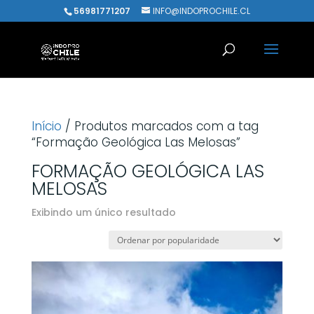
56981771207
INFO@INDOPROCHILE.CL
Início
/ Produtos marcados com a tag
“Formação Geológica Las Melosas”
FORMAÇÃO GEOLÓGICA LAS
MELOSAS
Exibindo um único resultado