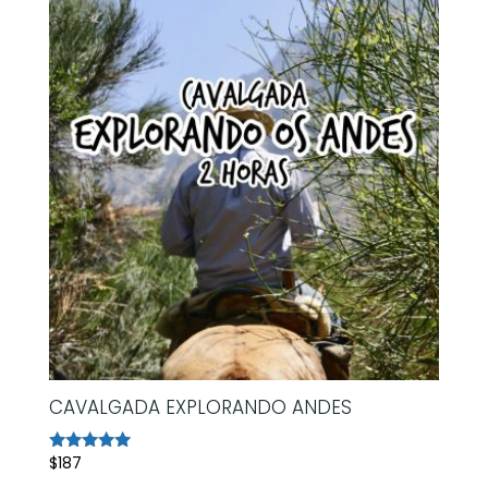
CAVALGADA EXPLORANDO ANDES
$
187
Avaliação
5.00