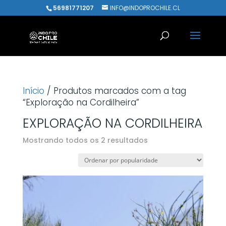
56981771207
INFO@INDOPROCHILE.CL
Início
/ Produtos marcados com a tag
“Exploração na Cordilheira”
EXPLORAÇÃO NA CORDILHEIRA
Classificado
Mostrando todos os 2 resultados
por
popularidade