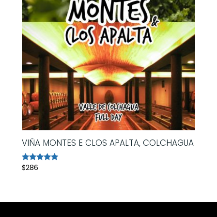
VIÑA MONTES E CLOS APALTA, COLCHAGUA
$
286
Avaliação
5.00
de 5