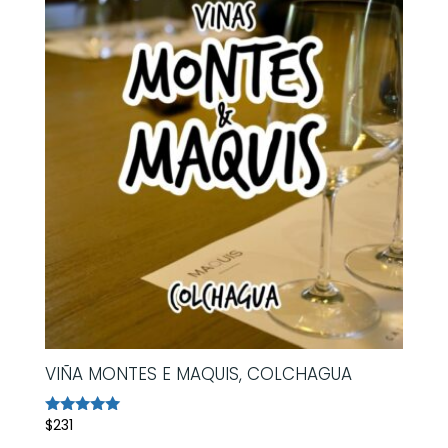
VIÑA MONTES E MAQUIS, COLCHAGUA
$
231
Avaliação
5.00