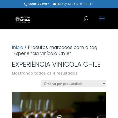
56981771207
INFO@INDOPROCHILE.CL
Início
/ Produtos marcados com a tag
“Experiência Vinícola Chile”
EXPERIÊNCIA VINÍCOLA CHILE
Classificado
Mostrando todos os 4 resultados
por
popularidade