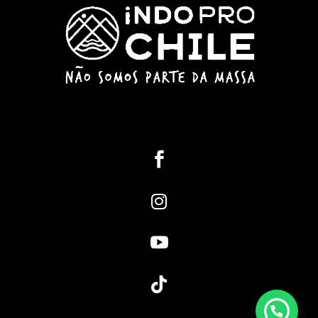



