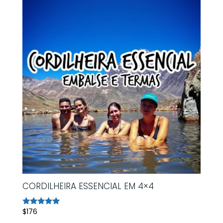
CORDILHEIRA ESSENCIAL EM 4×4
$
176
Avaliação
5.00