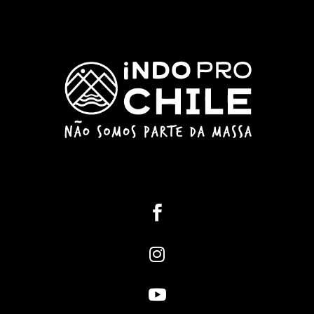


