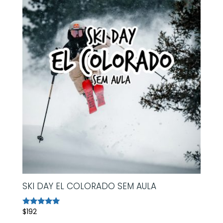
SKI DAY EL COLORADO SEM AULA
$
192
Avaliação
5.00