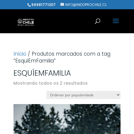
56981771207
INFO@INDOPROCHILE.CL
Início
/ Produtos marcados com a tag
“EsquíEmFamilia”
ESQUÍEMFAMILIA
Classificado
Mostrando todos os 2 resultados
por
popularidade