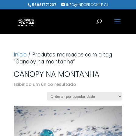
56981771207
INFO@INDOPROCHILE.CL
Início
/ Produtos marcados com a tag
“Canopy na montanha”
CANOPY NA MONTANHA
Exibindo um único resultado