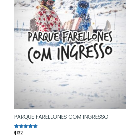
PARQUE FARELLONES COM INGRESSO
$
132
Avaliação
5.00