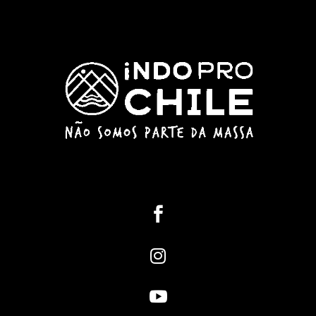


