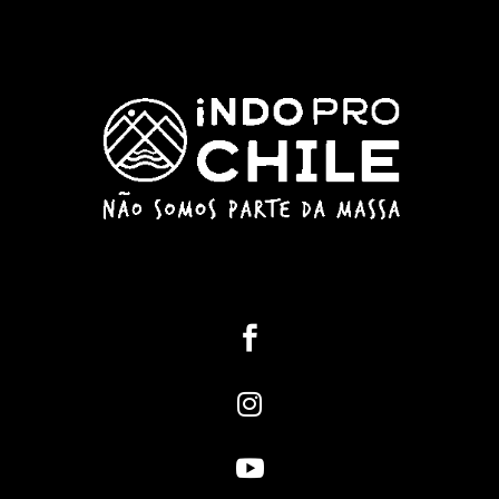


