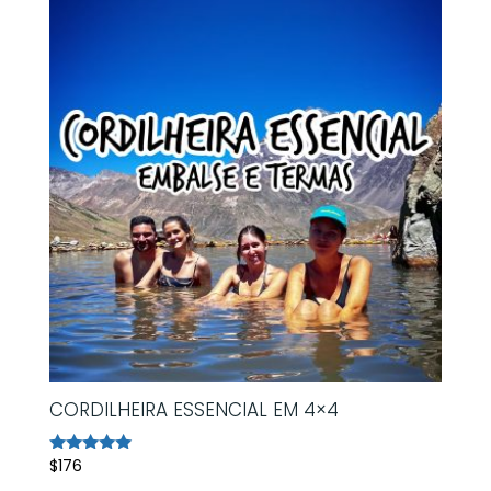
CORDILHEIRA ESSENCIAL EM 4×4
$
176
Avaliação
5.00