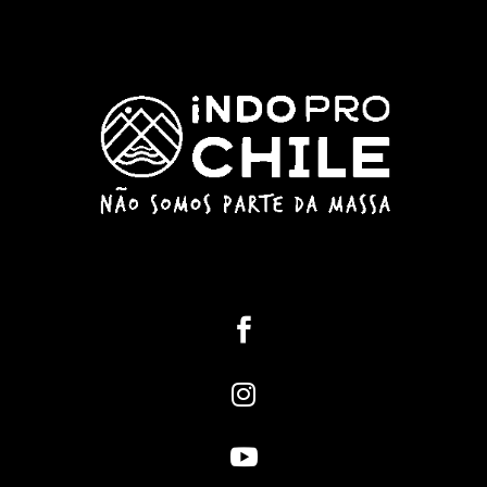


