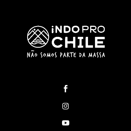


