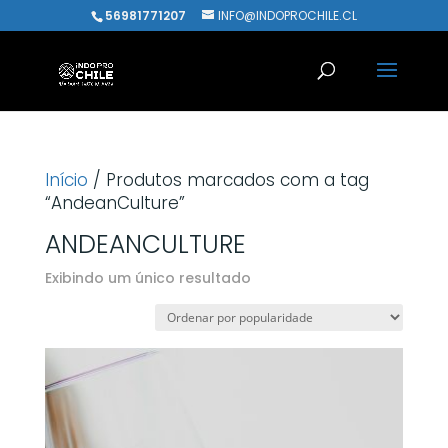
56981771207
INFO@INDOPROCHILE.CL
Início
/ Produtos marcados com a tag
“AndeanCulture”
ANDEANCULTURE
Exibindo um único resultado