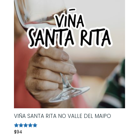
VIÑA SANTA RITA NO VALLE DEL MAIPO
$
94
Avaliação
5.00