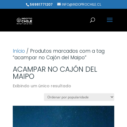
56981771207
INFO@INDOPROCHILE.CL
Início
/ Produtos marcados com a tag
“acampar no Cajón del Maipo”
ACAMPAR NO CAJÓN DEL
MAIPO
Exibindo um único resultado