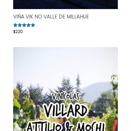
VIÑA VIK NO VALLE DE MILLAHUE
$
220
Avaliação
5.00
de 5