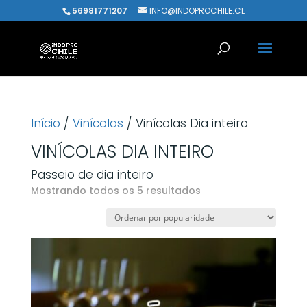
56981771207
INFO@INDOPROCHILE.CL
Início
/
Vinícolas
/ Vinícolas Dia inteiro
VINÍCOLAS DIA INTEIRO
Passeio de dia inteiro
Classificado
Mostrando todos os 5 resultados
por
popularidade