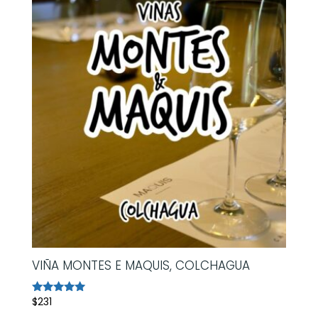
VIÑA MONTES E MAQUIS, COLCHAGUA
$
231
Avaliação
5.00