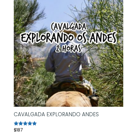
CAVALGADA EXPLORANDO ANDES
$
187
Avaliação
5.00