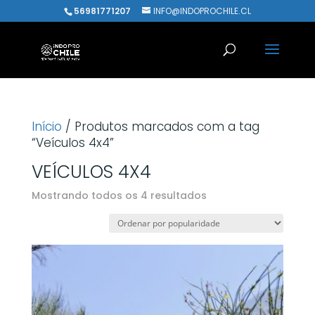
56981771207
INFO@INDOPROCHILE.CL
Início
/ Produtos marcados com a tag
“Veículos 4x4”
VEÍCULOS 4X4
Classificado
Mostrando todos os 4 resultados
por
popularidade