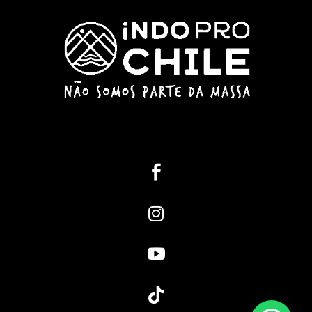



