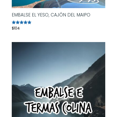
EMBALSE EL YESO, CAJÓN DEL MAIPO
$
104
Avaliação
5.00
de 5