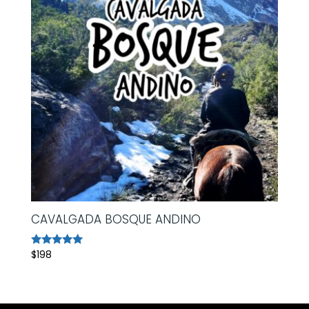
CAVALGADA BOSQUE ANDINO
$
198
Avaliação
5.00
de 5