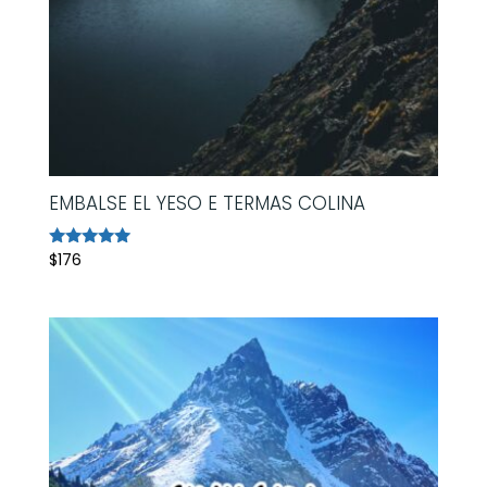
EMBALSE EL YESO E TERMAS COLINA
$
176
Avaliação
5.00
de 5