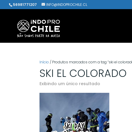
56981771207
INFO@INDOPROCHILE.CL
Início
/ Produtos marcados com a tag “ski el colorad
SKI EL COLORADO
Exibindo um único resultado